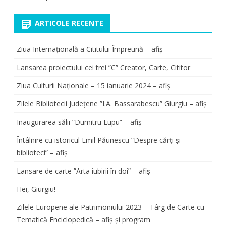
ARTICOLE RECENTE
Ziua Internațională a Cititului Împreună – afiș
Lansarea proiectului cei trei ”C” Creator, Carte, Cititor
Ziua Culturii Naționale – 15 ianuarie 2024 – afiș
Zilele Bibliotecii Județene ”I.A. Bassarabescu” Giurgiu – afiș
Inaugurarea sălii ”Dumitru Lupu” – afiș
Întâlnire cu istoricul Emil Păunescu ”Despre cărți și
biblioteci” – afiș
Lansare de carte ”Arta iubirii în doi” – afiș
Hei, Giurgiu!
Zilele Europene ale Patrimoniului 2023 – Târg de Carte cu
Tematică Enciclopedică – afiș și program