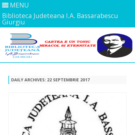
MENU
Biblioteca Judeteana I.A. Bassarabescu
Giurgiu
Skip
to
content
DAILY ARCHIVES:
22 SEPTEMBRIE 2017