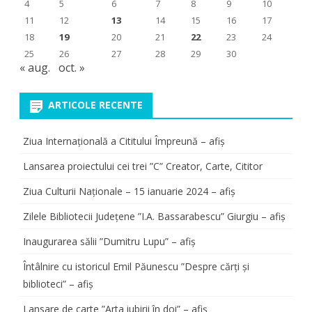
4
5
6
7
8
9
10
11
12
13
14
15
16
17
18
19
20
21
22
23
24
25
26
27
28
29
30
« aug.
oct. »
ARTICOLE RECENTE
Ziua Internațională a Cititului Împreună – afiș
Lansarea proiectului cei trei ”C” Creator, Carte, Cititor
Ziua Culturii Naționale – 15 ianuarie 2024 – afiș
Zilele Bibliotecii Județene ”I.A. Bassarabescu” Giurgiu – afiș
Inaugurarea sălii ”Dumitru Lupu” – afiș
Întâlnire cu istoricul Emil Păunescu ”Despre cărți și
biblioteci” – afiș
Lansare de carte ”Arta iubirii în doi” – afiș