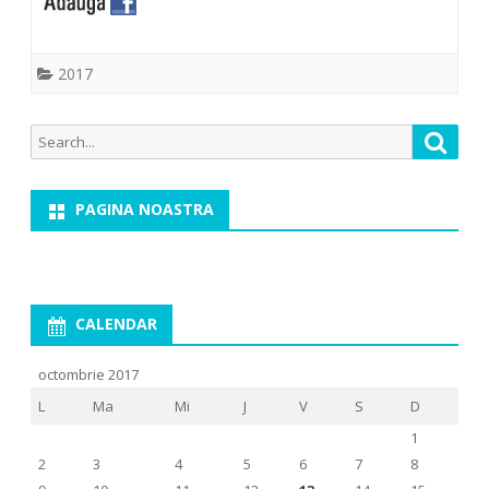
2017
Search
Searc
for:
PAGINA NOASTRA
CALENDAR
octombrie 2017
L
Ma
Mi
J
V
S
D
1
2
3
4
5
6
7
8