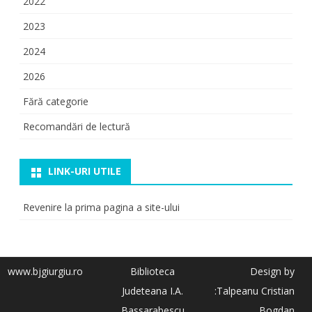
2022
2023
2024
2026
Fără categorie
Recomandări de lectură
LINK-URI UTILE
Revenire la prima pagina a site-ului
www.bjgiurgiu.ro
Biblioteca
Design by
Judeteana I.A.
:Talpeanu Cristian
Bassarabescu
Bogdan