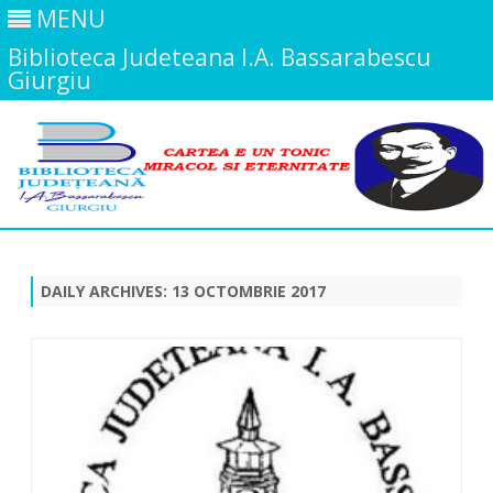
MENU
Biblioteca Judeteana I.A. Bassarabescu
Giurgiu
Skip
to
content
DAILY ARCHIVES:
13 OCTOMBRIE 2017