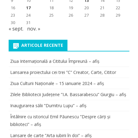
9
10
11
12
13
14
15
16
17
18
19
20
21
22
23
24
25
26
27
28
29
30
31
« sept.
nov. »
ARTICOLE RECENTE
Ziua Internațională a Cititului Împreună – afiș
Lansarea proiectului cei trei ”C” Creator, Carte, Cititor
Ziua Culturii Naționale – 15 ianuarie 2024 – afiș
Zilele Bibliotecii Județene ”I.A. Bassarabescu” Giurgiu – afiș
Inaugurarea sălii ”Dumitru Lupu” – afiș
Întâlnire cu istoricul Emil Păunescu ”Despre cărți și
biblioteci” – afiș
Lansare de carte ”Arta iubirii în doi” – afiș