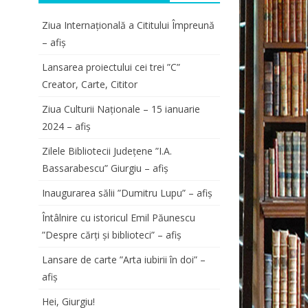
Ziua Internațională a Cititului Împreună
– afiș
Lansarea proiectului cei trei ”C”
Creator, Carte, Cititor
Ziua Culturii Naționale – 15 ianuarie
2024 – afiș
Zilele Bibliotecii Județene ”I.A.
Bassarabescu” Giurgiu – afiș
Inaugurarea sălii ”Dumitru Lupu” – afiș
Întâlnire cu istoricul Emil Păunescu
”Despre cărți și biblioteci” – afiș
Lansare de carte ”Arta iubirii în doi” –
afiș
Hei, Giurgiu!