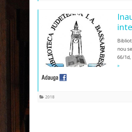
Ina
int
Biblio
nou ser
66/1d, 
»
2018