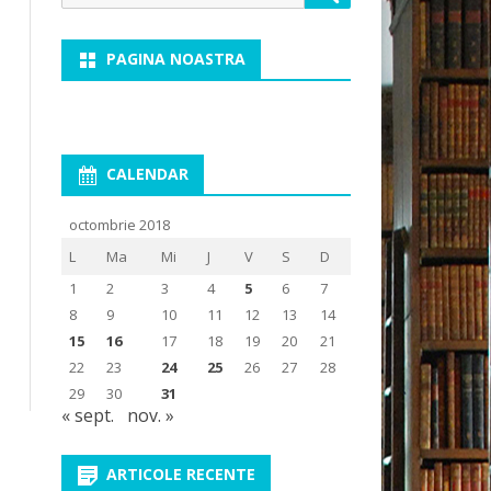
for:
PAGINA NOASTRA
CALENDAR
octombrie 2018
L
Ma
Mi
J
V
S
D
1
2
3
4
5
6
7
8
9
10
11
12
13
14
15
16
17
18
19
20
21
22
23
24
25
26
27
28
29
30
31
« sept.
nov. »
ARTICOLE RECENTE