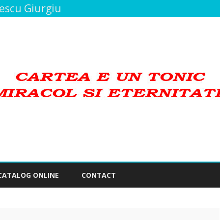
bescu Giurgiu
Skip
to
CATALOG ONLINE
CONTACT
content