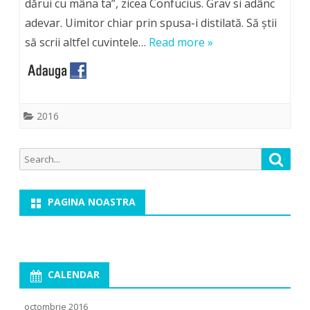
dărui cu mâna ta”, zicea Confucius. Grav si adânc
adevar. Uimitor chiar prin spusa-i distilată. Să ştii
să scrii altfel cuvintele…
Read more »
2016
Search
Searc
for:
PAGINA NOASTRA
CALENDAR
octombrie 2016