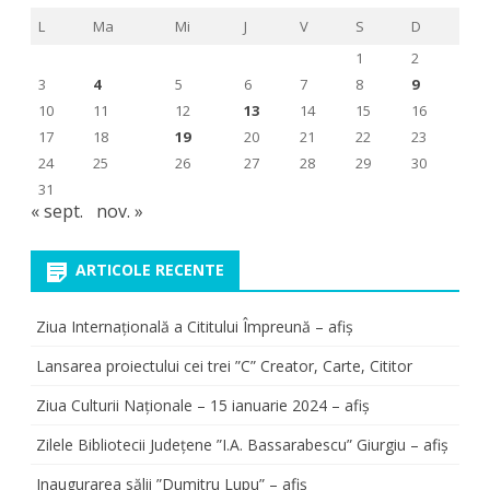
L
Ma
Mi
J
V
S
D
1
2
3
4
5
6
7
8
9
10
11
12
13
14
15
16
17
18
19
20
21
22
23
24
25
26
27
28
29
30
31
« sept.
nov. »
ARTICOLE RECENTE
Ziua Internațională a Cititului Împreună – afiș
Lansarea proiectului cei trei ”C” Creator, Carte, Cititor
Ziua Culturii Naționale – 15 ianuarie 2024 – afiș
Zilele Bibliotecii Județene ”I.A. Bassarabescu” Giurgiu – afiș
Inaugurarea sălii ”Dumitru Lupu” – afiș