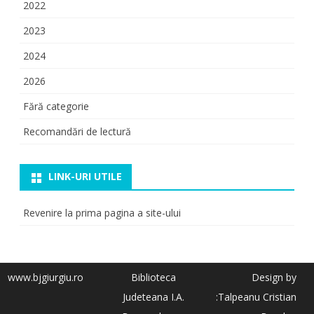
2022
2023
2024
2026
Fără categorie
Recomandări de lectură
LINK-URI UTILE
Revenire la prima pagina a site-ului
www.bjgiurgiu.ro
Biblioteca
Design by
Judeteana I.A.
:Talpeanu Cristian