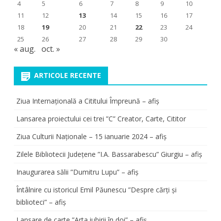
4
5
6
7
8
9
10
11
12
13
14
15
16
17
18
19
20
21
22
23
24
25
26
27
28
29
30
« aug.
oct. »
ARTICOLE RECENTE
Ziua Internațională a Cititului Împreună – afiș
Lansarea proiectului cei trei ”C” Creator, Carte, Cititor
Ziua Culturii Naționale – 15 ianuarie 2024 – afiș
Zilele Bibliotecii Județene ”I.A. Bassarabescu” Giurgiu – afiș
Inaugurarea sălii ”Dumitru Lupu” – afiș
Întâlnire cu istoricul Emil Păunescu ”Despre cărți și
biblioteci” – afiș
Lansare de carte ”Arta iubirii în doi” – afiș