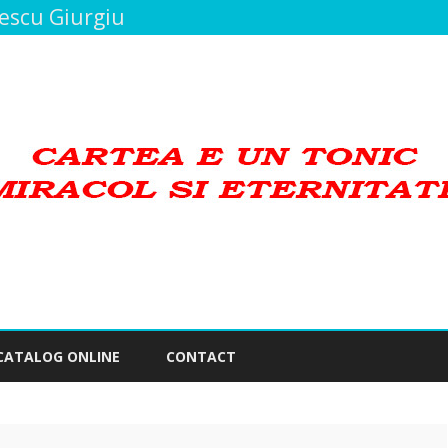
bescu Giurgiu
Skip
to
CATALOG ONLINE
CONTACT
content