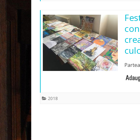
Fes
con
cre
cul
Partea 
2018