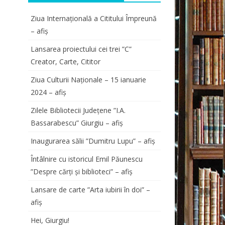
Ziua Internațională a Cititului Împreună
– afiș
Lansarea proiectului cei trei ”C”
Creator, Carte, Cititor
Ziua Culturii Naționale – 15 ianuarie
2024 – afiș
Zilele Bibliotecii Județene ”I.A.
Bassarabescu” Giurgiu – afiș
Inaugurarea sălii ”Dumitru Lupu” – afiș
Întâlnire cu istoricul Emil Păunescu
”Despre cărți și biblioteci” – afiș
Lansare de carte ”Arta iubirii în doi” –
afiș
Hei, Giurgiu!