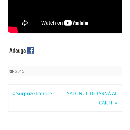
2015
Navigare
Surprize literare
SALONUL DE IARNĂ AL
în
CARTII
articole