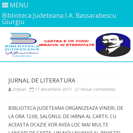
MENU
Biblioteca Judeteana I.A. Bassarabescu
Giurgiu
Skip
to
content
JURNAL DE LITERATURA
la
cristian
17 decembrie 2015
Niciun comentariu
JURNAL
BIBLIOTECA JUDETEANA ORGANIZEAZA VINERI, DE
DE
LA ORA 12.00, SALONUL DE IARNA AL CARTII. CU
LITERAT
ACEASTA OCAZIE VOR AVEA LOC MAI MULTE