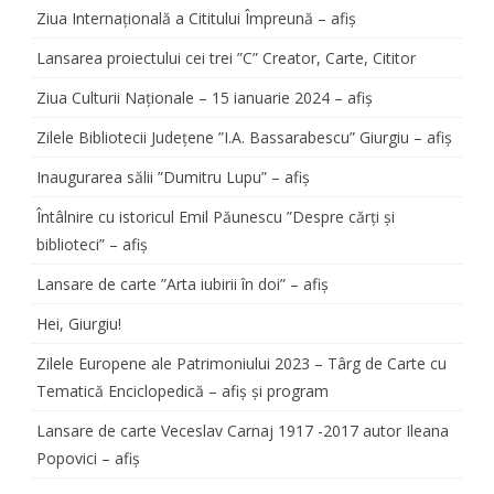
Ziua Internațională a Cititului Împreună – afiș
Lansarea proiectului cei trei ”C” Creator, Carte, Cititor
Ziua Culturii Naționale – 15 ianuarie 2024 – afiș
Zilele Bibliotecii Județene ”I.A. Bassarabescu” Giurgiu – afiș
Inaugurarea sălii ”Dumitru Lupu” – afiș
Întâlnire cu istoricul Emil Păunescu ”Despre cărți și
biblioteci” – afiș
Lansare de carte ”Arta iubirii în doi” – afiș
Hei, Giurgiu!
Zilele Europene ale Patrimoniului 2023 – Târg de Carte cu
Tematică Enciclopedică – afiș și program
Lansare de carte Veceslav Carnaj 1917 -2017 autor Ileana
Popovici – afiș