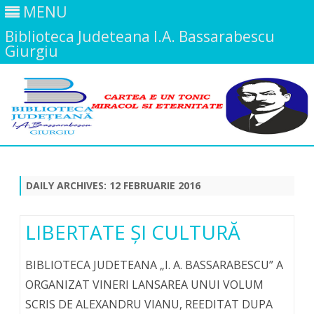
MENU
Biblioteca Judeteana I.A. Bassarabescu
Giurgiu
Skip
to
content
DAILY ARCHIVES:
12 FEBRUARIE 2016
LIBERTATE ŞI CULTURĂ
BIBLIOTECA JUDETEANA „I. A. BASSARABESCU” A
ORGANIZAT VINERI LANSAREA UNUI VOLUM
SCRIS DE ALEXANDRU VIANU, REEDITAT DUPA