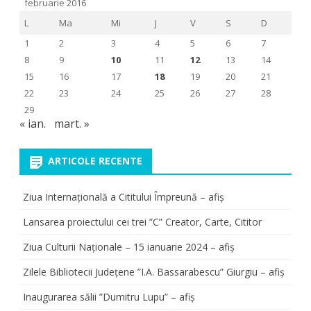
februarie 2016
L
Ma
Mi
J
V
S
D
1
2
3
4
5
6
7
8
9
10
11
12
13
14
15
16
17
18
19
20
21
22
23
24
25
26
27
28
29
« ian.
mart. »
ARTICOLE RECENTE
Ziua Internațională a Cititului Împreună – afiș
Lansarea proiectului cei trei ”C” Creator, Carte, Cititor
Ziua Culturii Naționale – 15 ianuarie 2024 – afiș
Zilele Bibliotecii Județene ”I.A. Bassarabescu” Giurgiu – afiș
Inaugurarea sălii ”Dumitru Lupu” – afiș