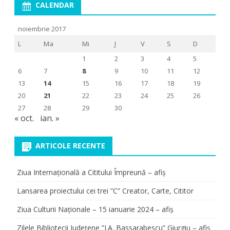
CALENDAR
noiembrie 2017
L
Ma
Mi
J
V
S
D
1
2
3
4
5
6
7
8
9
10
11
12
13
14
15
16
17
18
19
20
21
22
23
24
25
26
27
28
29
30
« oct.
ian. »
ARTICOLE RECENTE
Ziua Internațională a Cititului Împreună – afiș
Lansarea proiectului cei trei ”C” Creator, Carte, Cititor
Ziua Culturii Naționale – 15 ianuarie 2024 – afiș
Zilele Bibliotecii Județene ”I.A. Bassarabescu” Giurgiu – afiș