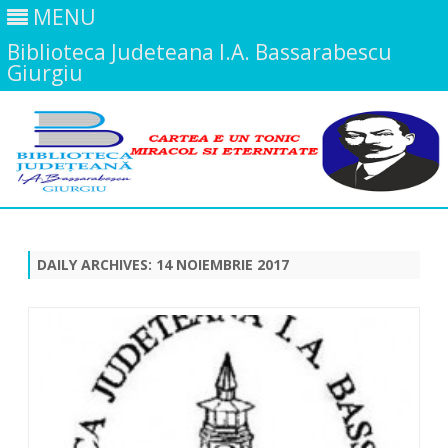
MENU
Biblioteca Judeteana I.A. Bassarabescu
Giurgiu
Skip
to
content
DAILY ARCHIVES:
14 NOIEMBRIE 2017